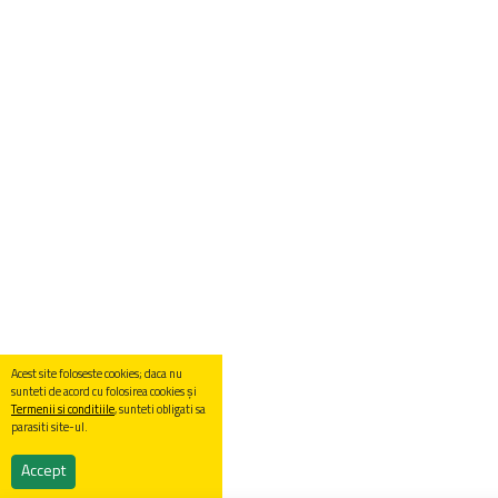
Acest site foloseste cookies; daca nu
sunteti de acord cu folosirea cookies și
Termenii si conditiile
, sunteti obligati sa
parasiti site-ul.
Accept