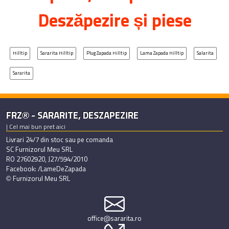
Deszăpezire și piese
Hilltip
Sararita Hilltip
Plug Zapada Hilltip
Lama Zapada Hilltip
Salarita
Sararita
FRZ® - SARARITE, DESZAPEZIRE
| Cel mai bun pret aici
Livrari 24/7 din stoc sau pe comanda
SC Furnizorul Meu SRL
RO 27602920, J27/594/2010
Facebook: /LameDeZapada
© Furnizorul Meu SRL
office@sararita.ro