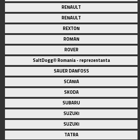
RENAULT
RENAULT
REXTON
ROMAN
ROVER
SaltDogg® Romania - reprezentanta
SAUER DANFOSS
SCANIA
SKODA
SUBARU
SUZUKI
SUZUKI
TATRA