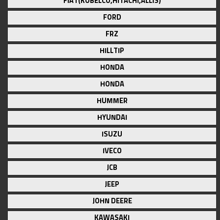
FIAT(KOBELCO,HITACHI,ALLIS)
FORD
FRZ
HILLTIP
HONDA
HONDA
HUMMER
HYUNDAI
ISUZU
IVECO
JCB
JEEP
JOHN DEERE
KAWASAKI