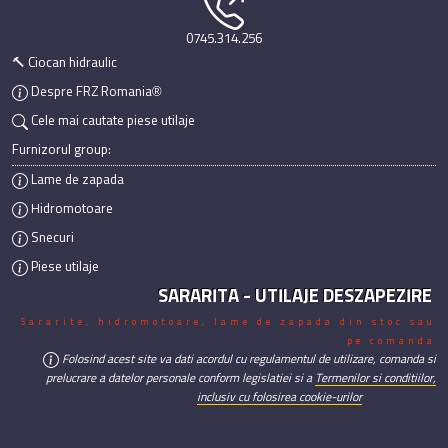
0745.314.256
🔨 Ciocan hidraulic
Despre FRZ Romania®
Cele mai cautate piese utilaje
Furnizorul group:
Lame de zapada
Hidromotoare
Snecuri
Piese utilaje
SARARITA - UTILAJE DESZAPEZIRE
Sararite, hidromotoare, lame de zapada din stoc sau
pe comanda
Folosind acest site va dati acordul cu regulamentul de utilizare, comanda si
prelucrare a datelor personale conform legislatiei si a
Termenilor si conditiilor,
inclusiv cu folosirea cookie-urilor