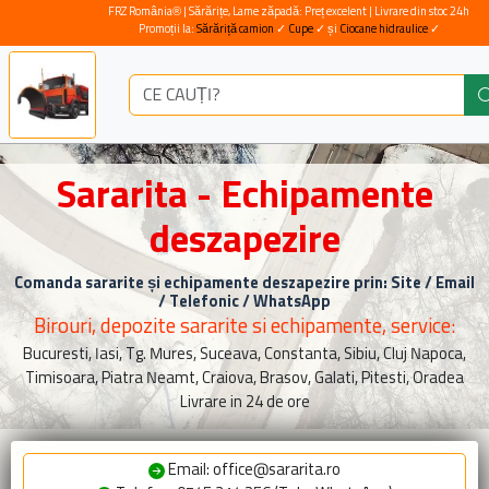
FRZ România® | Sărărițe, Lame zăpadă: Preț excelent | Livrare din stoc 24h
Promoții la:
Sărăriță camion
✓
Cupe
✓ și
Ciocane hidraulice
✓
Sararita - Echipamente
deszapezire
Comanda sararite și echipamente deszapezire prin: Site / Email
/ Telefonic / WhatsApp
Birouri, depozite sararite si echipamente, service:
Bucuresti, Iasi, Tg. Mures, Suceava, Constanta, Sibiu, Cluj Napoca,
Timisoara, Piatra Neamt, Craiova, Brasov, Galati, Pitesti, Oradea
Livrare in 24 de ore
Email: office@sararita.ro