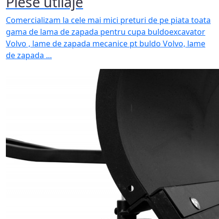
Piese utilaje
Comercializam la cele mai mici preturi de pe piata toata
gama de lama de zapada pentru cupa buldoexcavator
Volvo , lame de zapada mecanice pt buldo Volvo, lame
de zapada ...