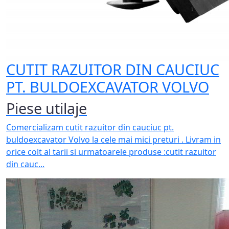
CUTIT RAZUITOR DIN CAUCIUC
PT. BULDOEXCAVATOR VOLVO
Piese utilaje
Comercializam cutit razuitor din cauciuc pt.
buldoexcavator Volvo la cele mai mici preturi . Livram in
orice colt al tarii si urmatoarele produse :cutit razuitor
din cauc...