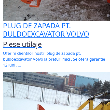
PLUG DE ZAPADA PT.
BULDOEXCAVATOR VOLVO
Piese utilaje
Oferim clientilor nostri plug de zapada pt.
buldoexcavator Volvo la preturi mici . Se ofera garantie
12 luni . ...