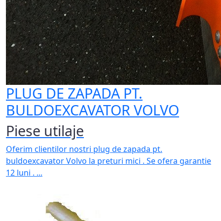
PLUG DE ZAPADA PT.
BULDOEXCAVATOR VOLVO
Piese utilaje
Oferim clientilor nostri plug de zapada pt.
buldoexcavator Volvo la preturi mici . Se ofera garantie
12 luni . ...