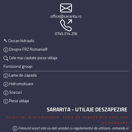
office@sararita.ro
0745.314.256
🔨 Ciocan hidraulic
Despre FRZ Romania®
Cele mai cautate piese utilaje
Furnizorul group:
Lame de zapada
Hidromotoare
Snecuri
Piese utilaje
SARARITA - UTILAJE DESZAPEZIRE
Sararite, hidromotoare, lame de zapada din stoc sau
pe comanda
Folosind acest site va dati acordul cu regulamentul de utilizare, comanda si