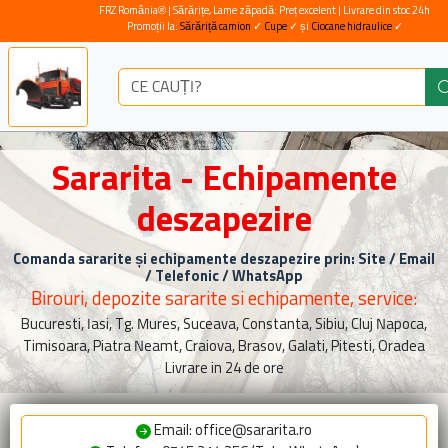
FRZ România® | Sărărițe, Lame zăpadă: Preț excelent | Livrare din stoc 24h
Promoții la:
Sărăriță camion
✓
Cupe
✓ și
Ciocane hidraulice
✓
Sararita - Echipamente
deszapezire
Comanda sararite și echipamente deszapezire prin: Site / Email
/ Telefonic / WhatsApp
Birouri, depozite sararite si echipamente, service:
Bucuresti, Iasi, Tg. Mures, Suceava, Constanta, Sibiu, Cluj Napoca,
Timisoara, Piatra Neamt, Craiova, Brasov, Galati, Pitesti, Oradea
Livrare in 24 de ore
Email: office@sararita.ro