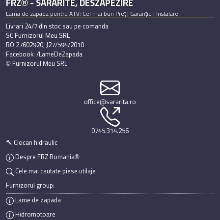
FRZ® - SARARITE, DESZAPEZIRE
Lama de zapada pentru ATV: Cel mai bun Preț | Garanție | Instalare
Livrari 24/7 din stoc sau pe comanda
SC Furnizorul Meu SRL
RO 27602920, J27/594/2010
Facebook: /LameDeZapada
© Furnizorul Meu SRL
office@sararita.ro
0745.314.256
🔨 Ciocan hidraulic
Despre FRZ Romania®
Cele mai cautate piese utilaje
Furnizorul group:
Lame de zapada
Hidromotoare