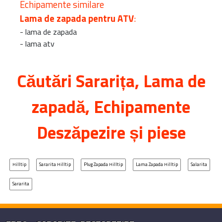
Echipamente similare
Lama de zapada pentru ATV
:
-
lama de zapada
-
lama atv
Căutări
Sararița
, Lama de
zapadă, Echipamente
Deszăpezire și piese
Hilltip
Sararita Hilltip
Plug Zapada Hilltip
Lama Zapada Hilltip
Salarita
Sararita