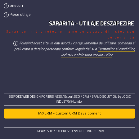
Snecuri
Piese utilaje
SARARITA - UTILAJE DESZAPEZIRE
Sararite, hidromotoare, lame de zapada din stoc sau
pe comanda
Folosind acest site va dati acordul cu regulamentul de utilizare, comanda si
prelucrare a datelor personale conform legislatiei si a
Termenilor si conditiilor,
inclusiv cu folosirea cookie-urilor
BESPOKE WEB DESIGN FOR BUSINESS / Expert SEO / CRM / BRAND SOLUTION by LOGIC
INDUSTRY® London
MiXCRM - Custom CRM Development
CREARE SITE / EXPERT SEO by LOGIC INDUSTRY®