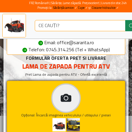
FRZ România® | Sărărițe, Lame zăpadă: Preț excelent | Livrare din stoc 24h
Promoții la:
Sărăriță camion
✓
Cupe
✓ și
Ciocane hidraulice
✓
Email: office@sararita.ro
Telefon: 0745.314.256 (Tel + WhatsApp)
FORMULAR OFERTA PRET SI LIVRARE
LAMA DE ZAPADA PENTRU ATV
Pret Lama de zapada pentru ATV - Ofertă excelentă
Opțional: Încarcă imaginea vehiculului / utilajului / piesei