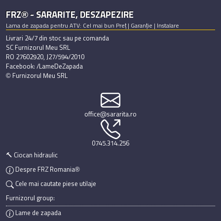
FRZ® - SARARITE, DESZAPEZIRE
Lama de zapada pentru ATV: Cel mai bun Preț | Garanție | Instalare
Livrari 24/7 din stoc sau pe comanda
SC Furnizorul Meu SRL
RO 27602920, J27/594/2010
Facebook: /LameDeZapada
© Furnizorul Meu SRL
office@sararita.ro
0745.314.256
🔨 Ciocan hidraulic
Despre FRZ Romania®
Cele mai cautate piese utilaje
Furnizorul group:
Lame de zapada