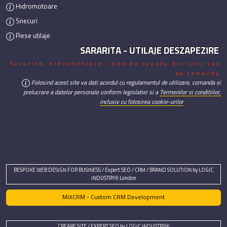
Hidromotoare
Snecuri
Piese utilaje
SARARITA - UTILAJE DESZAPEZIRE
Sararite, hidromotoare, lame de zapada din stoc sau
pe comanda
Folosind acest site va dati acordul cu regulamentul de utilizare, comanda si
prelucrare a datelor personale conform legislatiei si a
Termenilor si conditiilor,
inclusiv cu folosirea cookie-urilor
BESPOKE WEB DESIGN FOR BUSINESS / Expert SEO / CRM / BRAND SOLUTION by LOGIC
INDUSTRY® London
MiXCRM - Custom CRM Development
CREARE SITE / EXPERT SEO by LOGIC INDUSTRY®