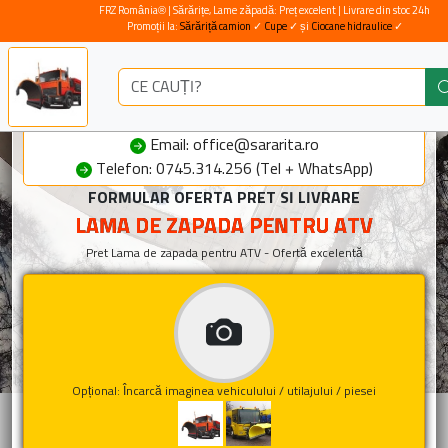
FRZ România® | Sărărițe, Lame zăpadă: Preț excelent | Livrare din stoc 24h
Promoții la:
Sărăriță camion
✓
Cupe
✓ și
Ciocane hidraulice
✓
Email: office@sararita.ro
Telefon: 0745.314.256 (Tel + WhatsApp)
FORMULAR OFERTA PRET SI LIVRARE
LAMA DE ZAPADA PENTRU ATV
Pret Lama de zapada pentru ATV - Ofertă excelentă
Opțional: Încarcă imaginea vehiculului / utilajului / piesei