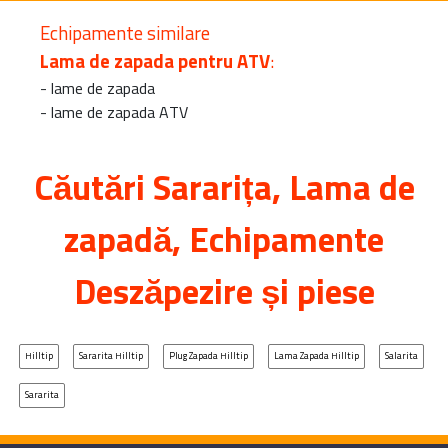
Echipamente similare
Lama de zapada pentru ATV
:
-
lame de zapada
-
lame de zapada ATV
Căutări
Sararița
, Lama de
zapadă, Echipamente
Deszăpezire și piese
Hilltip
Sararita Hilltip
Plug Zapada Hilltip
Lama Zapada Hilltip
Salarita
Sararita