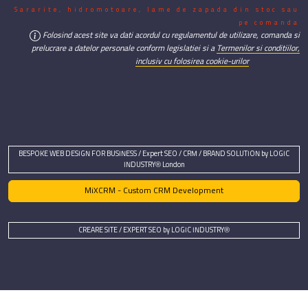
Sararite, hidromotoare, lame de zapada din stoc sau
pe comanda
Folosind acest site va dati acordul cu regulamentul de utilizare, comanda si
prelucrare a datelor personale conform legislatiei si a
Termenilor si conditiilor,
inclusiv cu folosirea cookie-urilor
BESPOKE WEB DESIGN FOR BUSINESS / Expert SEO / CRM / BRAND SOLUTION by LOGIC
INDUSTRY® London
MiXCRM - Custom CRM Development
CREARE SITE / EXPERT SEO by LOGIC INDUSTRY®