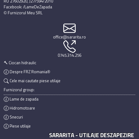
RO 27602920, J27/594/2010
Facebook: /LameDeZapada
© Furnizorul Meu SRL
office@sararita.ro
0745.314.256
🔨 Ciocan hidraulic
Despre FRZ Romania®
Cele mai cautate piese utilaje
Furnizorul group:
Lame de zapada
Hidromotoare
Snecuri
Piese utilaje
SARARITA - UTILAJE DESZAPEZIRE