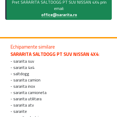
Pret SARARITA SALTDOGG PT SUV NISSAN 4X4 prin
email:
office@sararita.ro
Echipamente similare
SARARITA SALTDOGG PT SUV NISSAN 4X4
:
-
sararita suv
-
sararita 4x4
-
saltdogg
-
sararita camion
-
sararita inox
-
sararita camioneta
-
sararita utilitara
-
sararita atv
-
sararite