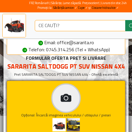
FRZ România® | Sărărițe, Lame zăpadă: Preț excelent | Livrare din stoc 24h
Promoții la:
Sărăriță camion
✓
Cupe
✓ și
Ciocane hidraulice
✓
Email: office@sararita.ro
Telefon: 0745.314.256 (Tel + WhatsApp)
FORMULAR OFERTA PRET SI LIVRARE
SARARITA SALTDOGG PT SUV NISSAN 4X4
Pret SARARITA SALTDOGG PT SUV NISSAN 4X4 - Ofertă excelentă
Opțional: Încarcă imaginea vehiculului / utilajului / piesei