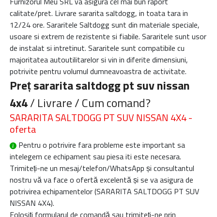
Furnizorul Meu SRL va asigura cel mai bun raport
calitate/pret. Livrare sararita saltdogg, in toata tara in
12/24 ore. Sararitele Saltdogg sunt din materiale speciale,
usoare si extrem de rezistente si fiabile. Sararitele sunt usor
de instalat si intretinut. Sararitele sunt compatibile cu
majoritatea autoutilitarelor si vin in diferite dimensiuni,
potrivite pentru volumul dumneavoastra de activitate.
Preț sararita saltdogg pt suv nissan
4x4
/ Livrare / Cum comand?
SARARITA SALTDOGG PT SUV NISSAN 4X4 -
oferta
Pentru o potrivire fara probleme este important sa
intelegem ce echipament sau piesa iti este necesara.
Trimiteți-ne un mesaj/telefon/WhatsApp și consultantul
nostru vă va face o ofertă excelentă și se va asigura de
potrivirea echipamentelor (
SARARITA SALTDOGG PT SUV
NISSAN 4X4
).
Folosiți formularul de comandă sau trimiteți-ne prin