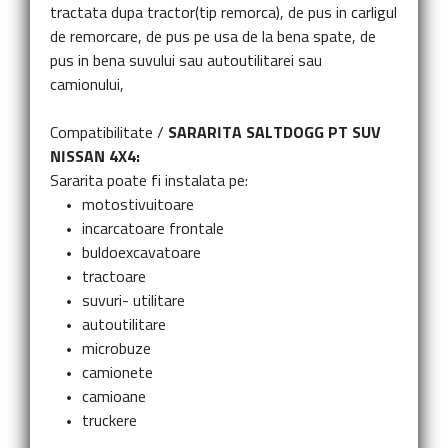
tractata dupa tractor(tip remorca), de pus in carligul
de remorcare, de pus pe usa de la bena spate, de
pus in bena suvului sau autoutilitarei sau
camionului,
Compatibilitate /
SARARITA SALTDOGG PT SUV
NISSAN 4X4:
Sararita poate fi instalata pe:
motostivuitoare
incarcatoare frontale
buldoexcavatoare
tractoare
suvuri- utilitare
autoutilitare
microbuze
camionete
camioane
truckere