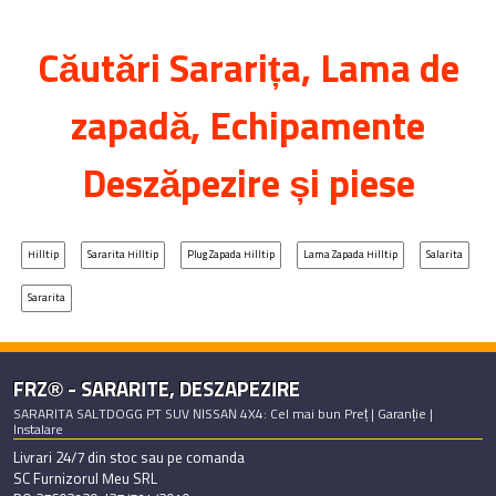
Căutări
Sararița
, Lama de
zapadă, Echipamente
Deszăpezire și piese
Hilltip
Sararita Hilltip
Plug Zapada Hilltip
Lama Zapada Hilltip
Salarita
Sararita
FRZ® - SARARITE, DESZAPEZIRE
SARARITA SALTDOGG PT SUV NISSAN 4X4: Cel mai bun Preț | Garanție |
Instalare
Livrari 24/7 din stoc sau pe comanda
SC Furnizorul Meu SRL