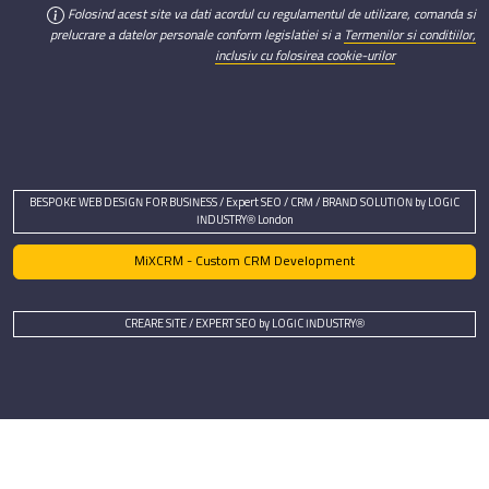
Folosind acest site va dati acordul cu regulamentul de utilizare, comanda si
prelucrare a datelor personale conform legislatiei si a
Termenilor si conditiilor,
inclusiv cu folosirea cookie-urilor
BESPOKE WEB DESIGN FOR BUSINESS / Expert SEO / CRM / BRAND SOLUTION by LOGIC
INDUSTRY® London
MiXCRM - Custom CRM Development
CREARE SITE / EXPERT SEO by LOGIC INDUSTRY®