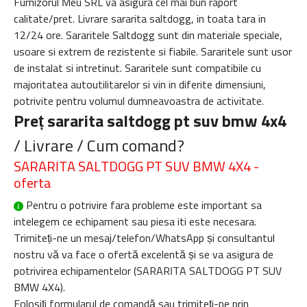
Furnizorul Meu SRL va asigura cel mai bun raport
calitate/pret. Livrare sararita saltdogg, in toata tara in
12/24 ore. Sararitele Saltdogg sunt din materiale speciale,
usoare si extrem de rezistente si fiabile. Sararitele sunt usor
de instalat si intretinut. Sararitele sunt compatibile cu
majoritatea autoutilitarelor si vin in diferite dimensiuni,
potrivite pentru volumul dumneavoastra de activitate.
Preț sararita saltdogg pt suv bmw 4x4
/ Livrare / Cum comand?
SARARITA SALTDOGG PT SUV BMW 4X4 -
oferta
Pentru o potrivire fara probleme este important sa
intelegem ce echipament sau piesa iti este necesara.
Trimiteți-ne un mesaj/telefon/WhatsApp și consultantul
nostru vă va face o ofertă excelentă și se va asigura de
potrivirea echipamentelor (
SARARITA SALTDOGG PT SUV
BMW 4X4
).
Folosiți formularul de comandă sau trimiteți-ne prin