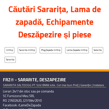
Căutări
Sararița
, Lama de
zapadă, Echipamente
Deszăpezire și piese
Hilltip
Sararita Hilltip
Plug Zapada Hilltip
Lama Zapada Hilltip
Salarita
Sararita
FRZ® - SARARITE, DESZAPEZIRE
SARARITA SALTDOGG PT SUV BMW 4X4: Cel mai bun Preț | Garanție | Instalare
Livrari 24/7 din stoc sau pe comanda
SC Furnizorul Meu SRL
RO 27602920, J27/594/2010
Facebook: /LameDeZapada