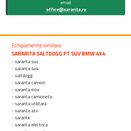
email:
office@sararita.ro
Echipamente similare
SARARITA SALTDOGG PT SUV BMW 4X4
:
-
sararita suv
-
sararita 4x4
-
saltdogg
-
sararita camion
-
sararita inox
-
sararita camioneta
-
sararita utilitara
-
sararita atv
-
sararite
-
sararita electrica