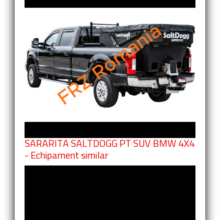
SARARITA SALTDOGG PT SUV BMW 4X4
- Echipament similar