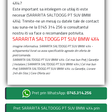
4X4:
?
Este important sa intelegem ce utilaj iti este
necesar (
SARARITA SALTDOGG PT SUV BMW
4X4
). Trimite-ne un mesaj cu datele tale de contact
sau suna-ne la 0745 314 256 si consultantul
nostru iti va face o recomandare potrivita.
SARARITA SALTDOGG PT SUV BMW 4X4
imagine informativa.
SARARITA SALTDOGG PT SUV BMW 4X4
-
echipamentul livrat va avea specificatiile agreate din oferta de
pret/comanda.
SARARITA SALTDOGG PT SUV BMW 4X4: Cel mai bun Preț | Garanție
| Instalare | SARARITA SALTDOGG PT SUV BMW 4X4 | Cel mai bun
Preț SARARITA SALTDOGG PT SUV BMW 4X4: cu Garanție, Livrare
24h din Stoc | Cere Oferta aici
Pret prin WhatsApp:
0745.314.256
Pret SARARITA SALTDOGG PT SUV BMW 4X4 prin