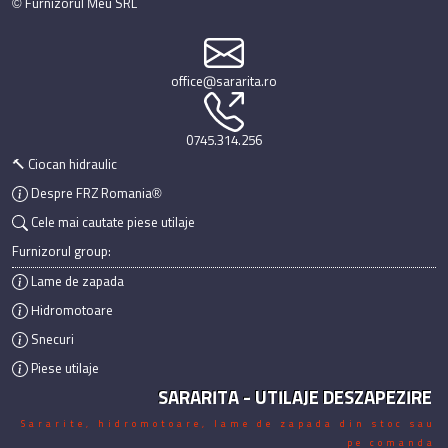
© Furnizorul Meu SRL
office@sararita.ro
0745.314.256
🔨 Ciocan hidraulic
Despre FRZ Romania®
Cele mai cautate piese utilaje
Furnizorul group:
Lame de zapada
Hidromotoare
Snecuri
Piese utilaje
SARARITA - UTILAJE DESZAPEZIRE
Sararite, hidromotoare, lame de zapada din stoc sau
pe comanda