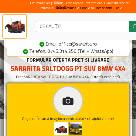
FRZ România® | Sărărițe, Lame zăpadă: Preț excelent | Livrare din stoc 24h
Promoții la:
Sărăriță camion
✓
Cupe
✓ și
Ciocane hidraulice
✓
Email: office@sararita.ro
Telefon: 0745.314.256 (Tel + WhatsApp)
FORMULAR OFERTA PRET SI LIVRARE
SARARITA SALTDOGG PT SUV BMW 4X4
Pret SARARITA SALTDOGG PT SUV BMW 4X4 - Ofertă excelentă
Opțional: Încarcă imaginea vehiculului / utilajului / piesei