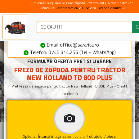
FRZ România® | Sărărițe, Lame zăpadă: Preț excelent | Livrare din stoc 24h
Promoții la:
Sărăriță camion
✓
Cupe
✓ și
Ciocane hidraulice
✓
Email: office@sararita.ro
Telefon: 0745.314.256 (Tel + WhatsApp)
FORMULAR OFERTA PRET SI LIVRARE
FREZA DE ZAPADA PENTRU TRACTOR
NEW HOLLAND TD 80D PLUS
Pret Freza de zapada pentru tractor New Holland TD 80D Plus - Ofertă
excelentă
Opțional: Încarcă imaginea vehiculului / utilajului / piesei