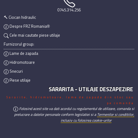
0745.314.256
🔨 Ciocan hidraulic
Despre FRZ Romania®
Cele mai cautate piese utilaje
Furnizorul group:
Lame de zapada
Hidromotoare
Snecuri
Piese utilaje
SARARITA - UTILAJE DESZAPEZIRE
Sararite, hidromotoare, lame de zapada din stoc sau
pe comanda
Folosind acest site va dati acordul cu regulamentul de utilizare, comanda si
prelucrare a datelor personale conform legislatiei si a
Termenilor si conditiilor,
inclusiv cu folosirea cookie-urilor