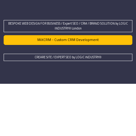
BESPOKE WEB DESIGN FOR BUSINESS / Expert SEO / CRM / BRAND SOLUTION by LOGIC
INDUSTRY® London
MiXCRM - Custom CRM Development
CREARE SITE / EXPERT SEO by LOGIC INDUSTRY®