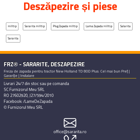
Deszăpezire și piese
Hilltip
Sararita Hilltip
Plug Zapada Hilltip
Lama Zapada Hilltip
Salarita
Sararita
FRZ® - SARARITE, DESZAPEZIRE
Freza de zapada pentru tractor New Holland TD 80D Plus: Cel mai bun Preț |
Garanție | Instalare
Livrari 24/7 din stoc sau pe comanda
SC Furnizorul Meu SRL
RO 27602920, J27/594/2010
Facebook: /LameDeZapada
© Furnizorul Meu SRL
office@sararita.ro