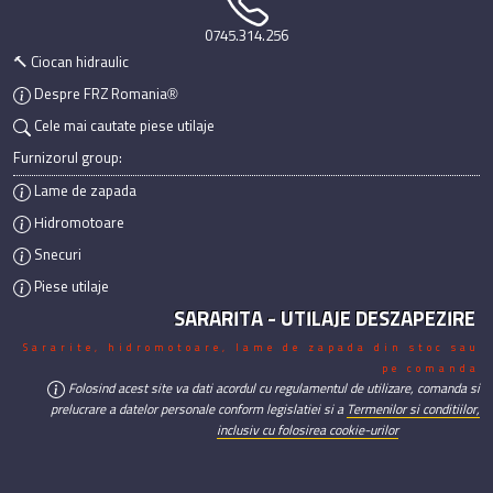
0745.314.256
🔨 Ciocan hidraulic
Despre FRZ Romania®
Cele mai cautate piese utilaje
Furnizorul group:
Lame de zapada
Hidromotoare
Snecuri
Piese utilaje
SARARITA - UTILAJE DESZAPEZIRE
Sararite, hidromotoare, lame de zapada din stoc sau
pe comanda
Folosind acest site va dati acordul cu regulamentul de utilizare, comanda si
prelucrare a datelor personale conform legislatiei si a
Termenilor si conditiilor,
inclusiv cu folosirea cookie-urilor