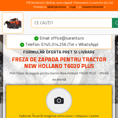
FRZ România® | Sărărițe, Lame zăpadă: Preț excelent | Livrare din stoc 24h
Promoții la:
Sărăriță camion
✓
Cupe
✓ și
Ciocane hidraulice
✓
Email: office@sararita.ro
Telefon: 0745.314.256 (Tel + WhatsApp)
FORMULAR OFERTA PRET SI LIVRARE
FREZA DE ZAPADA PENTRU TRACTOR
NEW HOLLAND T6020 PLUS
Pret Freza de zapada pentru tractor New Holland T6020 PLUS - Ofertă
excelentă
Opțional: Încarcă imaginea vehiculului / utilajului / piesei