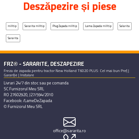
Deszăpezire și piese
Hilltip
Sararita Hilltip
Plug Zapada Hilltip
Lama Zapada Hilltip
Salarita
Sararita
FRZ® - SARARITE, DESZAPEZIRE
Freza de zapada pentru tractor New Holland T6020 PLUS: Cel mai bun Preț |
Garanție | Instalare
Livrari 24/7 din stoc sau pe comanda
SC Furnizorul Meu SRL
RO 27602920, J27/594/2010
Facebook: /LameDeZapada
© Furnizorul Meu SRL
office@sararita.ro