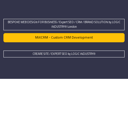
BESPOKE WEB DESIGN FOR BUSINESS / Expert SEO / CRM / BRAND SOLUTION by LOGIC
INDUSTRY® London
MiXCRM - Custom CRM Development
CREARE SITE / EXPERT SEO by LOGIC INDUSTRY®