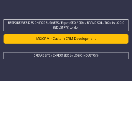
BESPOKE WEB DESIGN FOR BUSINESS / Expert SEO / CRM / BRAND SOLUTION by LOGIC
INDUSTRY® London
MiXCRM - Custom CRM Development
CREARE SITE / EXPERT SEO by LOGIC INDUSTRY®