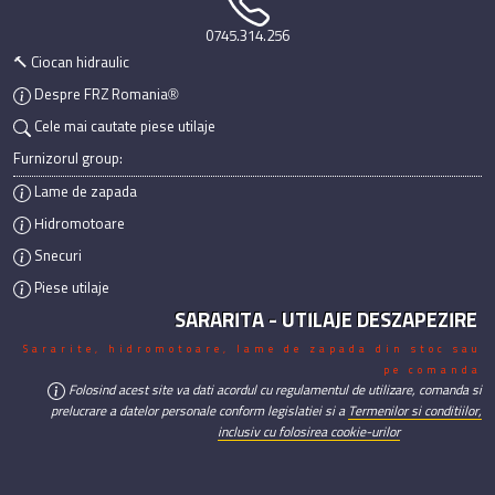
0745.314.256
🔨 Ciocan hidraulic
Despre FRZ Romania®
Cele mai cautate piese utilaje
Furnizorul group:
Lame de zapada
Hidromotoare
Snecuri
Piese utilaje
SARARITA - UTILAJE DESZAPEZIRE
Sararite, hidromotoare, lame de zapada din stoc sau
pe comanda
Folosind acest site va dati acordul cu regulamentul de utilizare, comanda si
prelucrare a datelor personale conform legislatiei si a
Termenilor si conditiilor,
inclusiv cu folosirea cookie-urilor