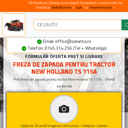
FRZ România® | Sărărițe, Lame zăpadă: Preț excelent | Livrare din stoc 24h
Promoții la:
Sărăriță camion
✓
Cupe
✓ și
Ciocane hidraulice
✓
Email: office@sararita.ro
Telefon: 0745.314.256 (Tel + WhatsApp)
FORMULAR OFERTA PRET SI LIVRARE
FREZA DE ZAPADA PENTRU TRACTOR
NEW HOLLAND TS 115A
Pret Freza de zapada pentru tractor New Holland TS 115A - Ofertă
excelentă
Opțional: Încarcă imaginea vehiculului / utilajului / piesei