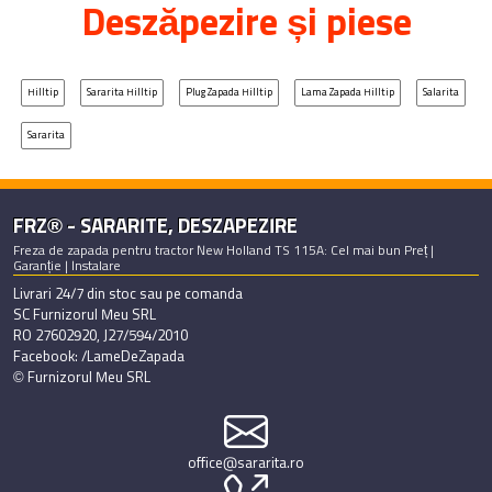
Deszăpezire și piese
Hilltip
Sararita Hilltip
Plug Zapada Hilltip
Lama Zapada Hilltip
Salarita
Sararita
FRZ® - SARARITE, DESZAPEZIRE
Freza de zapada pentru tractor New Holland TS 115A: Cel mai bun Preț |
Garanție | Instalare
Livrari 24/7 din stoc sau pe comanda
SC Furnizorul Meu SRL
RO 27602920, J27/594/2010
Facebook: /LameDeZapada
© Furnizorul Meu SRL
office@sararita.ro