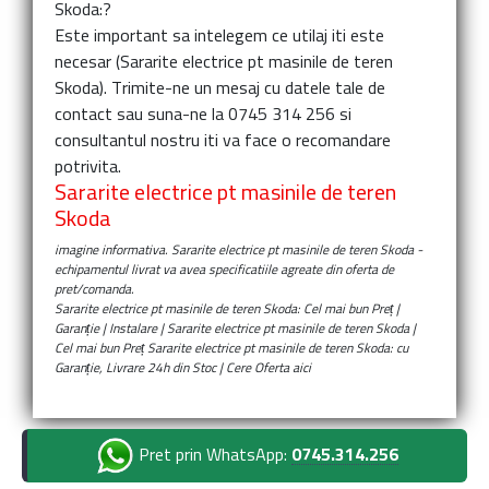
Skoda:
?
Este important sa intelegem ce utilaj iti este
necesar (
Sararite electrice pt masinile de teren
Skoda
). Trimite-ne un mesaj cu datele tale de
contact sau suna-ne la 0745 314 256 si
consultantul nostru iti va face o recomandare
potrivita.
Sararite electrice pt masinile de teren
Skoda
imagine informativa.
Sararite electrice pt masinile de teren Skoda
-
echipamentul livrat va avea specificatiile agreate din oferta de
pret/comanda.
Sararite electrice pt masinile de teren Skoda: Cel mai bun Preț |
Garanție | Instalare | Sararite electrice pt masinile de teren Skoda |
Cel mai bun Preț Sararite electrice pt masinile de teren Skoda: cu
Garanție, Livrare 24h din Stoc | Cere Oferta aici
Pret prin WhatsApp:
0745.314.256