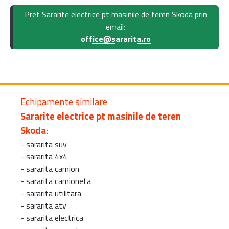
Pret Sararite electrice pt masinile de teren Skoda prin
email:
office@sararita.ro
Echipamente similare
Sararite electrice pt masinile de teren
Skoda
:
-
sararita suv
-
sararita 4x4
-
sararita camion
-
sararita camioneta
-
sararita utilitara
-
sararita atv
-
sararita electrica