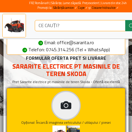
FRZ România® | Sărărițe, Lame zăpadă: Preț excelent | Livrare din stoc 24h
Promoții la:
Sărăriță camion
✓
Cupe
✓ și
Ciocane hidraulice
✓
Email: office@sararita.ro
Telefon: 0745.314.256 (Tel + WhatsApp)
FORMULAR OFERTA PRET SI LIVRARE
SARARITE ELECTRICE PT MASINILE DE
TEREN SKODA
Pret Sararite electrice pt masinile de teren Skoda - Ofertă excelentă
Opțional: Încarcă imaginea vehiculului / utilajului / piesei