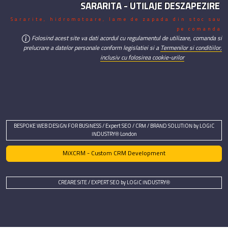
SARARITA - UTILAJE DESZAPEZIRE
Sararite, hidromotoare, lame de zapada din stoc sau
pe comanda
Folosind acest site va dati acordul cu regulamentul de utilizare, comanda si
prelucrare a datelor personale conform legislatiei si a
Termenilor si conditiilor,
inclusiv cu folosirea cookie-urilor
BESPOKE WEB DESIGN FOR BUSINESS / Expert SEO / CRM / BRAND SOLUTION by LOGIC
INDUSTRY® London
MiXCRM - Custom CRM Development
CREARE SITE / EXPERT SEO by LOGIC INDUSTRY®