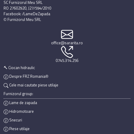
SC Furnizorul Meu SRL
RO 27602920, J27/594/2010
Facebook: /LameDeZapada
© Furnizorul Meu SRL
office@sararita.ro
0745.314.256
🔨 Ciocan hidraulic
Despre FRZ Romania®
Cele mai cautate piese utilaje
Furnizorul group:
Lame de zapada
Hidromotoare
Snecuri
Piese utilaje