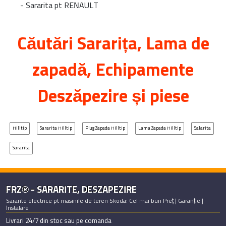
-
Sararita pt RENAULT
Căutări
Sararița
, Lama de
zapadă, Echipamente
Deszăpezire și piese
Hilltip
Sararita Hilltip
Plug Zapada Hilltip
Lama Zapada Hilltip
Salarita
Sararita
FRZ® - SARARITE, DESZAPEZIRE
Sararite electrice pt masinile de teren Skoda: Cel mai bun Preț | Garanție |
Instalare
Livrari 24/7 din stoc sau pe comanda