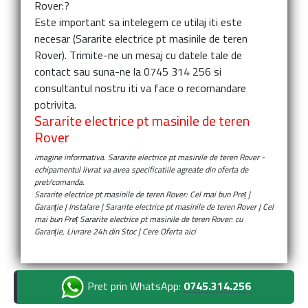
Rover:
?
Este important sa intelegem ce utilaj iti este
necesar (
Sararite electrice pt masinile de teren
Rover
). Trimite-ne un mesaj cu datele tale de
contact sau suna-ne la 0745 314 256 si
consultantul nostru iti va face o recomandare
potrivita.
Sararite electrice pt masinile de teren
Rover
imagine informativa.
Sararite electrice pt masinile de teren Rover
-
echipamentul livrat va avea specificatiile agreate din oferta de
pret/comanda.
Sararite electrice pt masinile de teren Rover: Cel mai bun Preț |
Garanție | Instalare | Sararite electrice pt masinile de teren Rover | Cel
mai bun Preț Sararite electrice pt masinile de teren Rover: cu
Garanție, Livrare 24h din Stoc | Cere Oferta aici
Pret prin WhatsApp:
0745.314.256