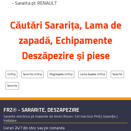
-
Sararita pt RENAULT
Căutări
Sararița
, Lama de
zapadă, Echipamente
Deszăpezire și piese
Hilltip
Sararita Hilltip
Plug Zapada Hilltip
Lama Zapada Hilltip
Salarita
Sararita
FRZ® - SARARITE, DESZAPEZIRE
Sararite electrice pt masinile de teren Rover: Cel mai bun Preț | Garanție |
Instalare
Livrari 24/7 din stoc sau pe comanda