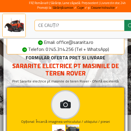
FRZ România® | Sărărițe, Lame zăpadă: Preț excelent | Livrare din stoc 24h
Promoții la:
Sărăriță camion
✓
Cupe
✓ și
Ciocane hidraulice
✓
Email: office@sararita.ro
Telefon: 0745.314.256 (Tel + WhatsApp)
FORMULAR OFERTA PRET SI LIVRARE
SARARITE ELECTRICE PT MASINILE DE
TEREN ROVER
Pret Sararite electrice pt masinile de teren Rover - Ofertă excelentă
Opțional: Încarcă imaginea vehiculului / utilajului / piesei