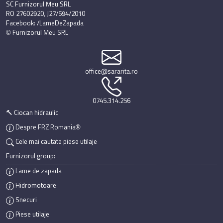
SC Furnizorul Meu SRL
RO 27602920, J27/594/2010
Facebook: /LameDeZapada
© Furnizorul Meu SRL
office@sararita.ro
0745.314.256
🔨 Ciocan hidraulic
Despre FRZ Romania®
Cele mai cautate piese utilaje
Furnizorul group:
Lame de zapada
Hidromotoare
Snecuri
Piese utilaje