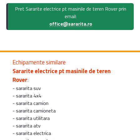
Pret Sararite electrice pt masinile de teren Rover prin
email:
office@sararita.ro
Echipamente similare
Sararite electrice pt masinile de teren
Rover
:
-
sararita suv
-
sararita 4x4
-
sararita camion
-
sararita camioneta
-
sararita utilitara
-
sararita atv
-
sararita electrica