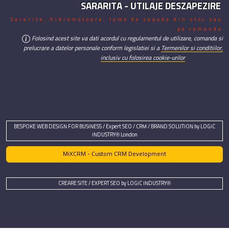
SARARITA - UTILAJE DESZAPEZIRE
Sararite, hidromotoare, lame de zapada din stoc sau
pe comanda
Folosind acest site va dati acordul cu regulamentul de utilizare, comanda si
prelucrare a datelor personale conform legislatiei si a
Termenilor si conditiilor,
inclusiv cu folosirea cookie-urilor
BESPOKE WEB DESIGN FOR BUSINESS / Expert SEO / CRM / BRAND SOLUTION by LOGIC
INDUSTRY® London
MiXCRM - Custom CRM Development
CREARE SITE / EXPERT SEO by LOGIC INDUSTRY®