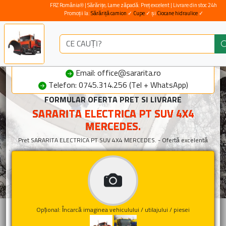
FRZ România® | Sărărițe, Lame zăpadă: Preț excelent | Livrare din stoc 24h
Promoții la:
Sărăriță camion
✓
Cupe
✓ și
Ciocane hidraulice
✓
Email: office@sararita.ro
Telefon: 0745.314.256 (Tel + WhatsApp)
FORMULAR OFERTA PRET SI LIVRARE
SARARITA ELECTRICA PT SUV 4X4
MERCEDES.
Pret SARARITA ELECTRICA PT SUV 4X4 MERCEDES. - Ofertă excelentă
Opțional: Încarcă imaginea vehiculului / utilajului / piesei