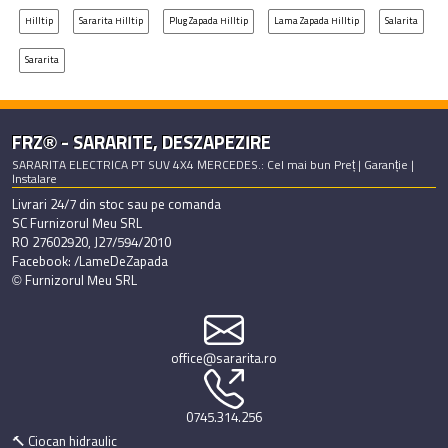
Hilltip
Sararita Hilltip
Plug Zapada Hilltip
Lama Zapada Hilltip
Salarita
Sararita
FRZ® - SARARITE, DESZAPEZIRE
SARARITA ELECTRICA PT SUV 4X4 MERCEDES.: Cel mai bun Preț | Garanție |
Instalare
Livrari 24/7 din stoc sau pe comanda
SC Furnizorul Meu SRL
RO 27602920, J27/594/2010
Facebook: /LameDeZapada
© Furnizorul Meu SRL
office@sararita.ro
0745.314.256
🔨 Ciocan hidraulic