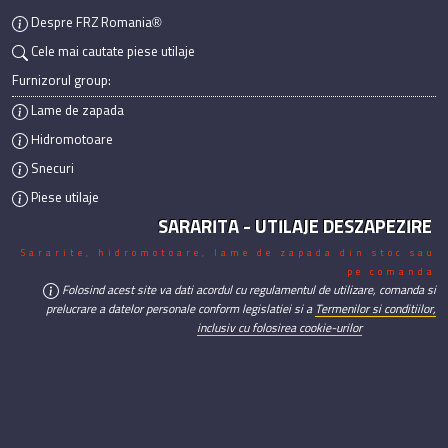
Despre FRZ Romania®
Cele mai cautate piese utilaje
Furnizorul group:
Lame de zapada
Hidromotoare
Snecuri
Piese utilaje
SARARITA - UTILAJE DESZAPEZIRE
Sararite, hidromotoare, lame de zapada din stoc sau
pe comanda
Folosind acest site va dati acordul cu regulamentul de utilizare, comanda si
prelucrare a datelor personale conform legislatiei si a
Termenilor si conditiilor,
inclusiv cu folosirea cookie-urilor