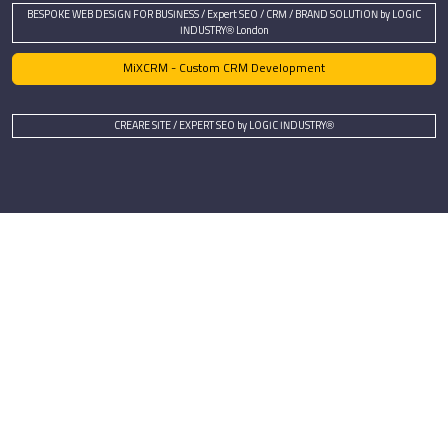
BESPOKE WEB DESIGN FOR BUSINESS / Expert SEO / CRM / BRAND SOLUTION by LOGIC
INDUSTRY® London
MiXCRM - Custom CRM Development
CREARE SITE / EXPERT SEO by LOGIC INDUSTRY®