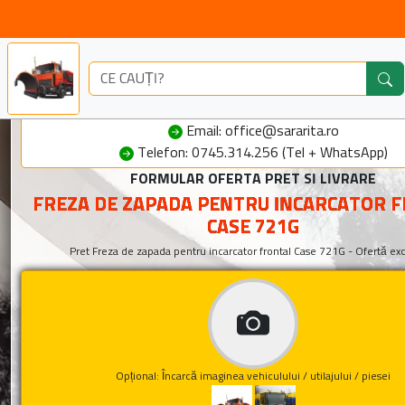
Email: office@sararita.ro
Telefon: 0745.314.256 (Tel + WhatsApp)
FORMULAR OFERTA PRET SI LIVRARE
FREZA DE ZAPADA PENTRU INCARCATOR 
CASE 721G
Pret Freza de zapada pentru incarcator frontal Case 721G - Ofertă ex
Opțional: Încarcă imaginea vehiculului / utilajului / piesei