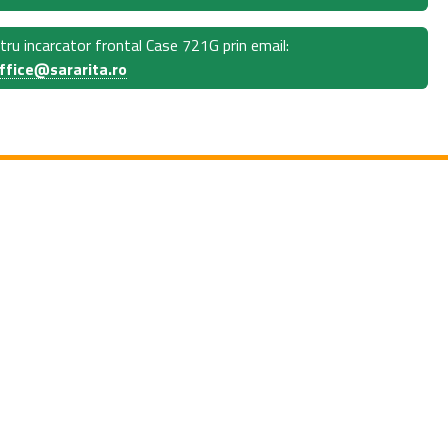
ru incarcator frontal Case 721G prin email:
ffice@sararita.ro