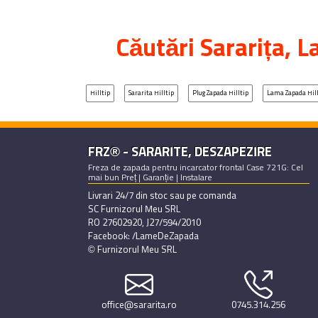
Căutări
Sararița
, L
Hilltip
Sararita Hilltip
Plug Zapada Hilltip
Lama Zapada Hill
FRZ® - SARARITE, DESZAPEZIRE
Freza de zapada pentru incarcator frontal Case 721G: Cel
mai bun Preț | Garanție | Instalare
Livrari 24/7 din stoc sau pe comanda
SC Furnizorul Meu SRL
RO 27602920, J27/594/2010
Facebook: /LameDeZapada
© Furnizorul Meu SRL
office@sararita.ro
0745.314.256