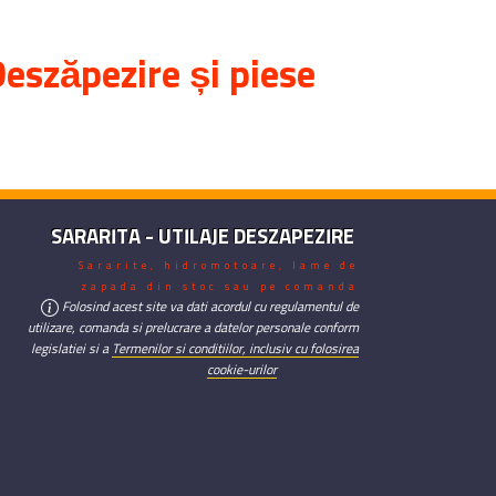
eszăpezire și piese
SARARITA - UTILAJE DESZAPEZIRE
Sararite, hidromotoare, lame de
zapada din stoc sau pe comanda
Folosind acest site va dati acordul cu regulamentul de
utilizare, comanda si prelucrare a datelor personale conform
legislatiei si a
Termenilor si conditiilor, inclusiv cu folosirea
cookie-urilor