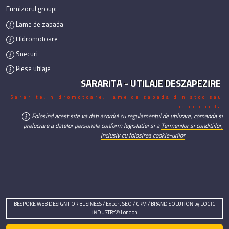
Furnizorul group:
Lame de zapada
Hidromotoare
Snecuri
Piese utilaje
SARARITA - UTILAJE DESZAPEZIRE
Sararite, hidromotoare, lame de zapada din stoc sau
pe comanda
Folosind acest site va dati acordul cu regulamentul de utilizare, comanda si
prelucrare a datelor personale conform legislatiei si a
Termenilor si conditiilor,
inclusiv cu folosirea cookie-urilor
BESPOKE WEB DESIGN FOR BUSINESS / Expert SEO / CRM / BRAND SOLUTION by LOGIC
INDUSTRY® London