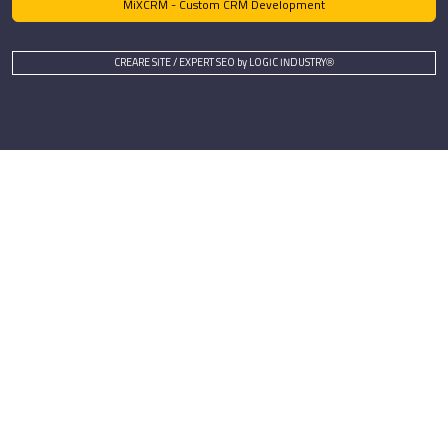
MiXCRM - Custom CRM Development
CREARE SITE / EXPERT SEO by LOGIC INDUSTRY®