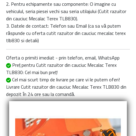
2. Pentru echipamente sau componente: O imagine cu
vehiculul, seria piesei vechi sau seria utilajului (Cutit razuitor
din cauciuc Mecalac Terex TLB830).
3. Datele de contact: Telefon sau Email (ca sa vă putem
răspunde cu oferta
cutit razuitor din cauciuc mecalac terex
tlb830
si detalii)
Oferta o primiti imediat - prin telefon, email, WhatsApp
Preț pentru Cutit razuitor din cauciuc Mecalac Terex
TLB830
: Cel mai bun preț!
Cel mai scurt timp de livrare
pe care vi le putem oferi!
Livrare
Cutit razuitor din cauciuc Mecalac Terex TLB830
din
depozit în 24 ore sau la comandă.