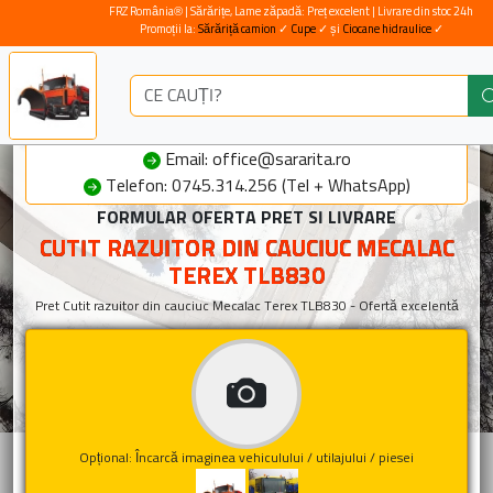
FRZ România® | Sărărițe, Lame zăpadă: Preț excelent | Livrare din stoc 24h
Promoții la:
Sărăriță camion
✓
Cupe
✓ și
Ciocane hidraulice
✓
Email: office@sararita.ro
Telefon: 0745.314.256 (Tel + WhatsApp)
FORMULAR OFERTA PRET SI LIVRARE
CUTIT RAZUITOR DIN CAUCIUC MECALAC
TEREX TLB830
Pret Cutit razuitor din cauciuc Mecalac Terex TLB830 - Ofertă excelentă
Opțional: Încarcă imaginea vehiculului / utilajului / piesei