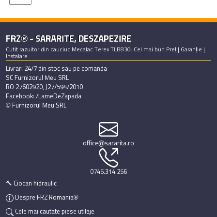
FRZ® - SARARITE, DESZAPEZIRE
Cutit razuitor din cauciuc Mecalac Terex TLB830: Cel mai bun Preț | Garanție |
Instalare
Livrari 24/7 din stoc sau pe comanda
SC Furnizorul Meu SRL
RO 27602920, J27/594/2010
Facebook: /LameDeZapada
© Furnizorul Meu SRL
office@sararita.ro
0745.314.256
🔨 Ciocan hidraulic
Despre FRZ Romania®
Cele mai cautate piese utilaje