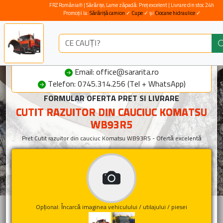
FRZ România® | Sărărițe, Lame zăpadă: Preț excelent | Livrare din stoc 24h
Promoții la:
Sărăriță camion
✓
Cupe
✓ și
Ciocane hidraulice
✓
Email: office@sararita.ro
Telefon: 0745.314.256 (Tel + WhatsApp)
FORMULAR OFERTA PRET SI LIVRARE
CUTIT RAZUITOR DIN CAUCIUC KOMATSU
WB93R5
Pret Cutit razuitor din cauciuc Komatsu WB93R5 - Ofertă excelentă
Opțional: Încarcă imaginea vehiculului / utilajului / piesei