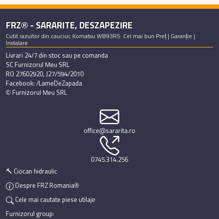
FRZ® - SARARITE, DESZAPEZIRE
Cutit razuitor din cauciuc Komatsu WB93R5: Cel mai bun Preț | Garanție |
Instalare
Livrari 24/7 din stoc sau pe comanda
SC Furnizorul Meu SRL
RO 27602920, J27/594/2010
Facebook: /LameDeZapada
© Furnizorul Meu SRL
office@sararita.ro
0745.314.256
🔨 Ciocan hidraulic
Despre FRZ Romania®
Cele mai cautate piese utilaje
Furnizorul group: