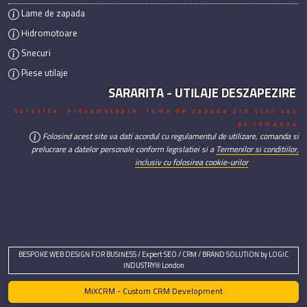
Lame de zapada
Hidromotoare
Snecuri
Piese utilaje
SARARITA - UTILAJE DESZAPEZIRE
Sararite, hidromotoare, lame de zapada din stoc sau
pe comanda
Folosind acest site va dati acordul cu regulamentul de utilizare, comanda si
prelucrare a datelor personale conform legislatiei si a
Termenilor si conditiilor,
inclusiv cu folosirea cookie-urilor
BESPOKE WEB DESIGN FOR BUSINESS / Expert SEO / CRM / BRAND SOLUTION by LOGIC
INDUSTRY® London
MiXCRM - Custom CRM Development