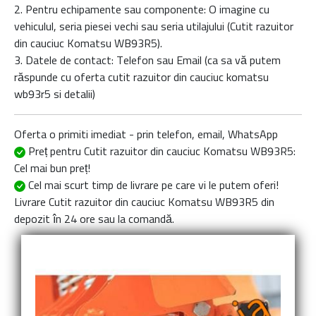
2. Pentru echipamente sau componente: O imagine cu
vehiculul, seria piesei vechi sau seria utilajului (Cutit razuitor
din cauciuc Komatsu WB93R5).
3. Datele de contact: Telefon sau Email (ca sa vă putem
răspunde cu oferta
cutit razuitor din cauciuc komatsu
wb93r5
si detalii)
Oferta o primiti imediat - prin telefon, email, WhatsApp
Preț pentru Cutit razuitor din cauciuc Komatsu WB93R5
:
Cel mai bun preț!
Cel mai scurt timp de livrare
pe care vi le putem oferi!
Livrare
Cutit razuitor din cauciuc Komatsu WB93R5
din
depozit în 24 ore sau la comandă.