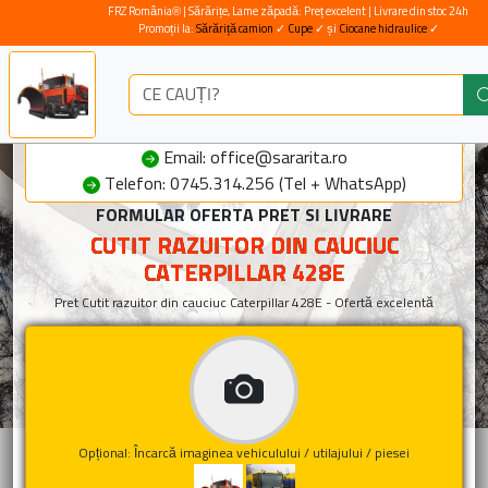
FRZ România® | Sărărițe, Lame zăpadă: Preț excelent | Livrare din stoc 24h
Promoții la:
Sărăriță camion
✓
Cupe
✓ și
Ciocane hidraulice
✓
Email: office@sararita.ro
Telefon: 0745.314.256 (Tel + WhatsApp)
FORMULAR OFERTA PRET SI LIVRARE
CUTIT RAZUITOR DIN CAUCIUC
CATERPILLAR 428E
Pret Cutit razuitor din cauciuc Caterpillar 428E - Ofertă excelentă
Opțional: Încarcă imaginea vehiculului / utilajului / piesei