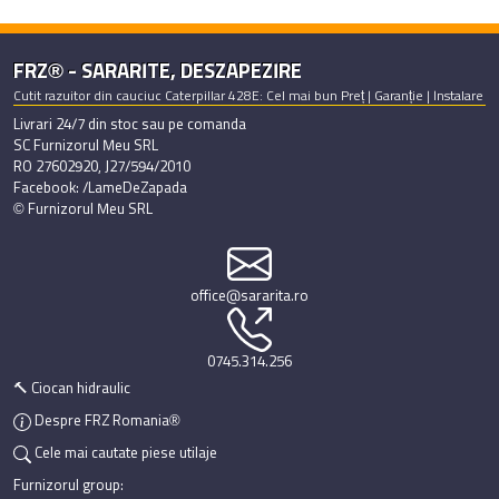
FRZ® - SARARITE, DESZAPEZIRE
Cutit razuitor din cauciuc Caterpillar 428E: Cel mai bun Preț | Garanție | Instalare
Livrari 24/7 din stoc sau pe comanda
SC Furnizorul Meu SRL
RO 27602920, J27/594/2010
Facebook: /LameDeZapada
© Furnizorul Meu SRL
office@sararita.ro
0745.314.256
🔨 Ciocan hidraulic
Despre FRZ Romania®
Cele mai cautate piese utilaje
Furnizorul group: