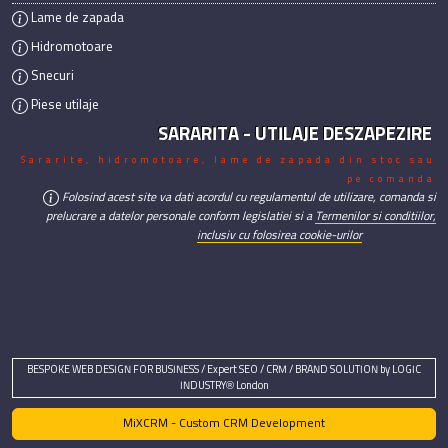
Lame de zapada
Hidromotoare
Snecuri
Piese utilaje
SARARITA - UTILAJE DESZAPEZIRE
Sararite, hidromotoare, lame de zapada din stoc sau
pe comanda
Folosind acest site va dati acordul cu regulamentul de utilizare, comanda si
prelucrare a datelor personale conform legislatiei si a
Termenilor si conditiilor,
inclusiv cu folosirea cookie-urilor
BESPOKE WEB DESIGN FOR BUSINESS / Expert SEO / CRM / BRAND SOLUTION by LOGIC
INDUSTRY® London
MiXCRM - Custom CRM Development