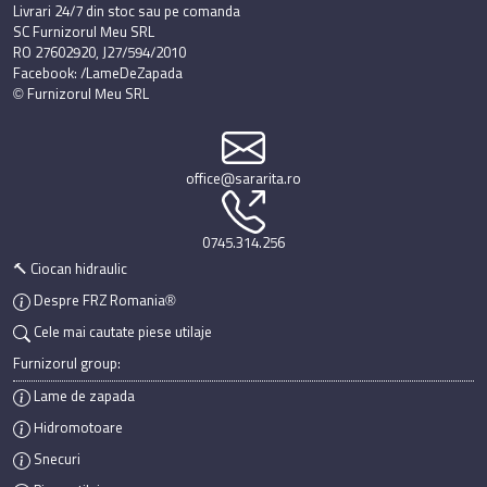
Livrari 24/7 din stoc sau pe comanda
SC Furnizorul Meu SRL
RO 27602920, J27/594/2010
Facebook: /LameDeZapada
© Furnizorul Meu SRL
office@sararita.ro
0745.314.256
🔨 Ciocan hidraulic
Despre FRZ Romania®
Cele mai cautate piese utilaje
Furnizorul group:
Lame de zapada
Hidromotoare
Snecuri