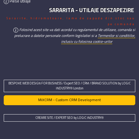
Piese utilaje
SARARITA - UTILAJE DESZAPEZIRE
Sararite, hidromotoare, lame de zapada din stoc sau
pe comanda
Folosind acest site va dati acordul cu regulamentul de utilizare, comanda si
prelucrare a datelor personale conform legislatiei si a
Termenilor si conditiilor,
inclusiv cu folosirea cookie-urilor
BESPOKE WEB DESIGN FOR BUSINESS / Expert SEO / CRM / BRAND SOLUTION by LOGIC
INDUSTRY® London
MiXCRM - Custom CRM Development
CREARE SITE / EXPERT SEO by LOGIC INDUSTRY®