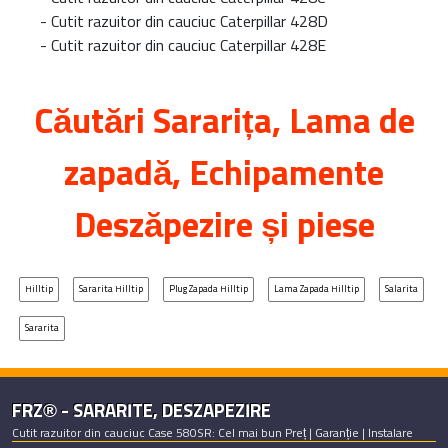
-
Cutit razuitor din cauciuc Caterpillar 428D
-
Cutit razuitor din cauciuc Caterpillar 428E
Căutări
Sararița
, Lama de
zapadă, Echipamente
Deszăpezire și piese
Hilltip
Sararita Hilltip
Plug Zapada Hilltip
Lama Zapada Hilltip
Salarita
Sararita
FRZ® - SARARITE, DESZAPEZIRE
Cutit razuitor din cauciuc Case 580SR: Cel mai bun Preț | Garanție | Instalare