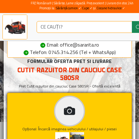
FRZ România® | Sărărițe, Lame zăpadă: Preț excelent | Livrare din stoc 24h
Promoții la:
Sărăriță camion
✓
Cupe
✓ și
Ciocane hidraulice
✓
Email: office@sararita.ro
Telefon: 0745.314.256 (Tel + WhatsApp)
FORMULAR OFERTA PRET SI LIVRARE
CUTIT RAZUITOR DIN CAUCIUC CASE
580SR
Pret Cutit razuitor din cauciuc Case 580SR - Ofertă excelentă
Opțional: Încarcă imaginea vehiculului / utilajului / piesei