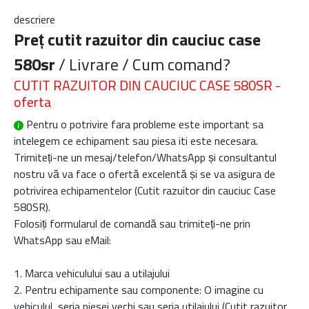
descriere
Preț cutit razuitor din cauciuc case
580sr
/ Livrare / Cum comand?
CUTIT RAZUITOR DIN CAUCIUC CASE 580SR -
oferta
Pentru o potrivire fara probleme este important sa
intelegem ce echipament sau piesa iti este necesara.
Trimiteți-ne un mesaj/telefon/WhatsApp și consultantul
nostru vă va face o ofertă excelentă și se va asigura de
potrivirea echipamentelor (
Cutit razuitor din cauciuc Case
580SR
).
Folosiți formularul de comandă sau trimiteți-ne prin
WhatsApp sau eMail:
1. Marca vehiculului sau a utilajului
2. Pentru echipamente sau componente: O imagine cu
vehiculul, seria piesei vechi sau seria utilajului (Cutit razuitor