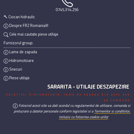
0745.314.256
🔨 Ciocan hidraulic
Despre FRZ Romania®
Cele mai cautate piese utilaje
Furnizorul group:
Lame de zapada
Hidromotoare
Snecuri
Piese utilaje
SARARITA - UTILAJE DESZAPEZIRE
Sararite, hidromotoare, lame de zapada din stoc sau
pe comanda
Folosind acest site va dati acordul cu regulamentul de utilizare, comanda si
prelucrare a datelor personale conform legislatiei si a
Termenilor si conditiilor,
inclusiv cu folosirea cookie-urilor