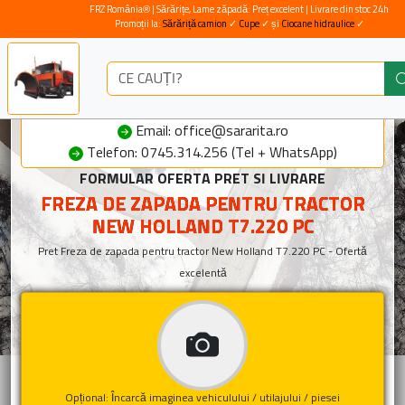
FRZ România® | Sărărițe, Lame zăpadă: Preț excelent | Livrare din stoc 24h
Promoții la:
Sărăriță camion
✓
Cupe
✓ și
Ciocane hidraulice
✓
Email: office@sararita.ro
Telefon: 0745.314.256 (Tel + WhatsApp)
FORMULAR OFERTA PRET SI LIVRARE
FREZA DE ZAPADA PENTRU TRACTOR
NEW HOLLAND T7.220 PC
Pret Freza de zapada pentru tractor New Holland T7.220 PC - Ofertă
excelentă
Opțional: Încarcă imaginea vehiculului / utilajului / piesei