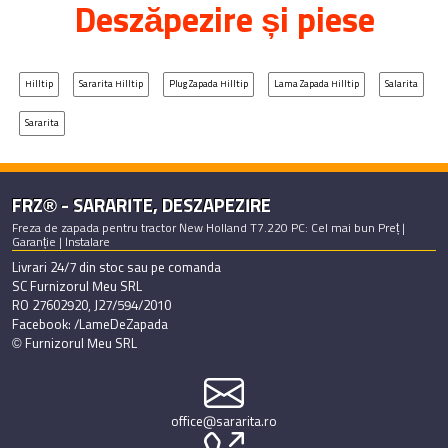
Deszăpezire și piese
Hilltip
Sararita Hilltip
Plug Zapada Hilltip
Lama Zapada Hilltip
Salarita
Sararita
FRZ® - SARARITE, DESZAPEZIRE
Freza de zapada pentru tractor New Holland T7.220 PC: Cel mai bun Preț |
Garanție | Instalare
Livrari 24/7 din stoc sau pe comanda
SC Furnizorul Meu SRL
RO 27602920, J27/594/2010
Facebook: /LameDeZapada
© Furnizorul Meu SRL
office@sararita.ro